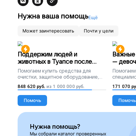
Нужна ваша помощь
Ещё
Может заинтересовать
Почти у цели
Поддержим людей и
Важные 
животных в Туапсе после
— девоч
разлива мазута
Помогаем
купить средства для
Помогаем
очистки, защитное оборудование,
специалис
лекарства, корм и предметы первой
848 620
руб.
из
1 000 000
руб.
171 070
ру
необходимости
Помочь
Помочь
Нужна помощь?
Мы собрали каталог проверенных