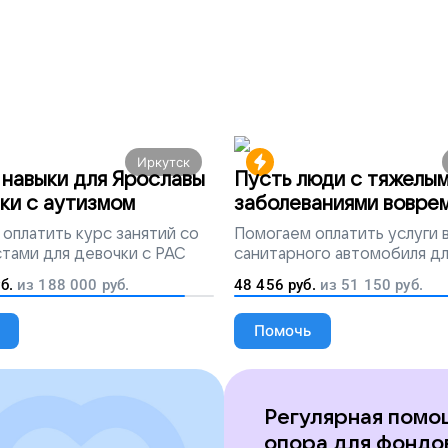
Иркутск
навыки для Ярославы
Пусть люди с тяжелы
ки с аутизмом
заболеваниями вовре
попадут на лечение
оплатить курс занятий со
Помогаем
оплатить услуги
тами для девочки с РАС
санитарного автомобиля д
перевозки тяжелобольных 
б.
из
188 000
руб.
48 456
руб.
из
51 150
руб.
Помочь
Регулярная помо
опора для фондо