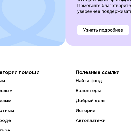
Помогайте благотворит
увереннее поддерживат
Узнать подробнее
егории помощи
Полезные ссылки
ям
Найти фонд
ослым
Волонтеры
илым
Добрый день
отным
Истории
роде
Автоплатежи
ьтуре