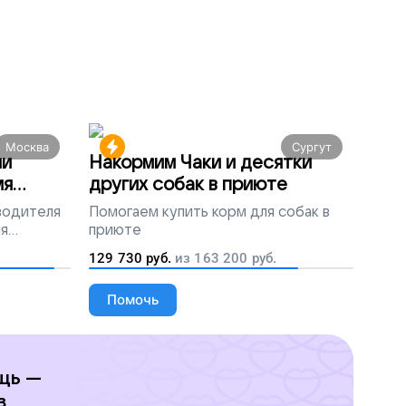
Москва
Сургут
ми
Накормим Чаки и десятки
мя
других собак в приюте
 водителя
Помогаем
купить корм для собак в
ля
приюте
людей
129 730
руб.
из
163 200
руб.
Помочь
щь —
в