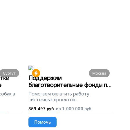
Сургут
Москва
тки
Поддержим
е
благотворительные фонды по
всей России
собак в
Помогаем
оплатить работу
системных проектов
благотворительных организаций
359 497
руб.
из
1 000 000
руб.
Помочь