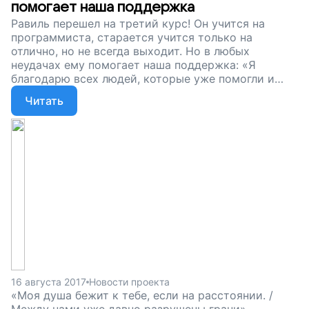
помогает наша поддержка
Равиль перешел на третий курс! Он учится на
программиста, старается учится только на
отлично, но не всегда выходит. Но в любых
неудачах ему помогает наша поддержка: «Я
благодарю всех людей, которые уже помогли и
продолжают жертвовать деньги для того, чтобы я
Читать
мог купить экзоскелет. Спасибо, что вы все со
мной». Мы продолжаем собирать деньги, чтобы
Равиль стал более свободным и независимым,
помогите юноше, поддержите наш проект!
16 августа 2017
Новости проекта
«Моя душа бежит к тебе, если на расстоянии. /