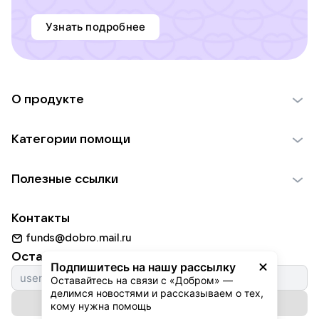
Узнать подробнее
О продукте
О проекте VK Добро
Категории помощи
Отчеты VK Добро
Детям
Использование материалов
Полезные ссылки
Взрослым
Обратная связь
Найти фонд
Пожилым
Контакты
Для НКО
Волонтеры
Животным
funds@dobro.mail.ru
Партнерам
Добрый день
Оставайтесь с нами
Природе
Подпишитесь на нашу рассылку
Истории
Оставайтесь на связи с «Добром» — 
Культуре
делимся новостями и рассказываем о тех, 
Автоплатежи
Подписаться на рассылку
Фондам
кому нужна помощь