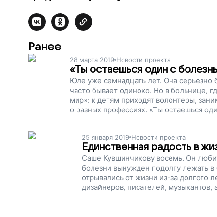
Ранее
28 марта 2019
Новости проекта
«Ты остаешься один с болезнь
Юле уже семнадцать лет. Она серьезно б
часто бывает одиноко. Но в больнице, г
мир»: к детям приходят волонтеры, зан
о разных профессиях: «Ты остаешься один
нашей больнице жизнь продолжается и в
справиться», – говорит Юля. Сейчас мы 
25 января 2019
Новости проекта
нужно закупить расходные материалы, п
Единственная радость в жи
не тосковать в больнице, поддержите на
Саше Кувшинчикову восемь. Он любит 
болезни вынужден подолгу лежать в 
отрывались от жизни из-за долгого л
дизайнеров, писателей, музыкантов, а
музыкальных инструментах, рисуют. Н
зарплату координатору, на другие тр
временами и не потерять интерес к 