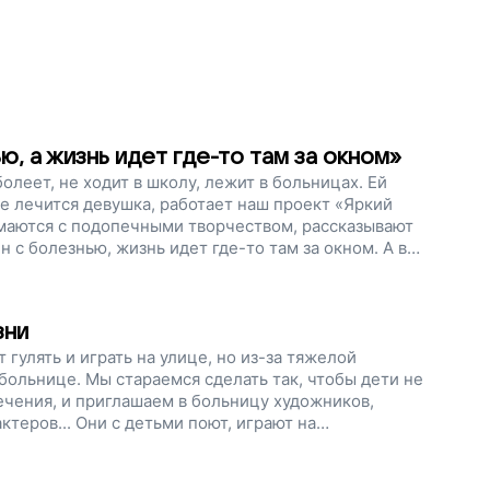
ю, а жизнь идет где-то там за окном»
олеет, не ходит в школу, лежит в больницах. Ей
де лечится девушка, работает наш проект «Яркий
имаются с подопечными творчеством, рассказывают
 с болезнью, жизнь идет где-то там за окном. А в
 больничных стенах, поэтому с ней проще
собираем деньги, чтобы проект продолжал работать:
одготовить серию мастер-классов. Помогите детям
зни
ш проект!
гулять и играть на улице, но из-за тяжелой
больнице. Мы стараемся сделать так, чтобы дети не
ечения, и приглашаем в больницу художников,
ктеров... Они с детьми поют, играют на
о нам нужны деньги: на материалы для занятий, на
аты...Помогите детям справиться с непростыми
жизни, поддержите наш проект!