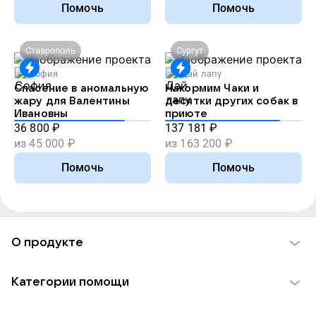
Помочь
Помочь
Ставрополь
Сургут
София
Дай лапу
Спасение в аномальную
Накормим Чаки и
жару для Валентины
десятки других собак в
Ивановны
приюте
36 800
₽
137 181
₽
из
45 000
₽
из
163 200
₽
Помочь
Помочь
О продукте
О проекте VK Добро
Категории помощи
Отчеты VK Добро
Детям
Использование материалов