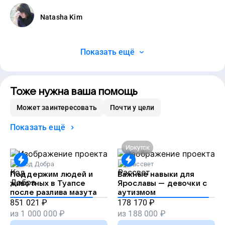
Natasha Kim
Показать ещё
Тоже нужна ваша помощь
Может заинтересовать
Почти у цели
Показать ещё
Иркутск
Код Добра
Рассвет
Поддержим людей и
Важные навыки для
животных в Туапсе
Ярославы — девочки с
после разлива мазута
аутизмом
851 021
₽
178 170
₽
из
1 000 000
₽
из
188 000
₽