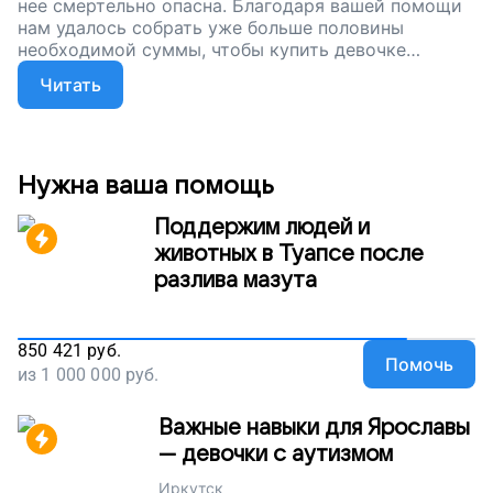
нее смертельно опасна. Благодаря вашей помощи
нам удалось собрать уже больше половины
необходимой суммы, чтобы купить девочке
жизненно важное лекарство. Осталось совсем
Читать
немного. Давайте подарим Соне жизнь без оглядки
на болезнь!
Нужна ваша помощь
Поддержим людей и
животных в Туапсе после
разлива мазута
850 421
руб.
Помочь
из
1 000 000
руб.
Важные навыки для Ярославы
— девочки с аутизмом
Иркутск