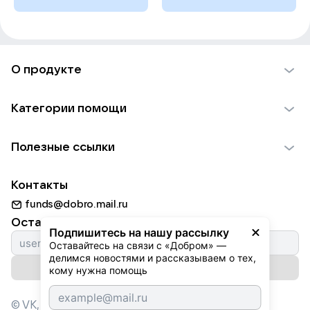
О продукте
О проекте VK Добро
Категории помощи
Отчеты VK Добро
Детям
Использование материалов
Полезные ссылки
Взрослым
Обратная связь
Найти фонд
Пожилым
Контакты
Для НКО
Волонтеры
Животным
funds@dobro.mail.ru
Партнерам
Добрый день
Оставайтесь с нами
Природе
Подпишитесь на нашу рассылку
Истории
Оставайтесь на связи с «Добром» — 
Культуре
делимся новостями и рассказываем о тех, 
Автоплатежи
Подписаться на рассылку
Фондам
кому нужна помощь
© VK,
2026
г. Все права защищены.