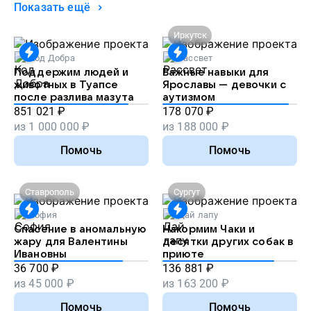
Показать ещё
Иркутск
Код Добра
Рассвет
Поддержим людей и
Важные навыки для
животных в Туапсе
Ярославы — девочки с
после разлива мазута
аутизмом
851 021
₽
178 070
₽
из
1 000 000
₽
из
188 000
₽
Помочь
Помочь
Ставрополь
Сургут
София
Дай лапу
Спасение в аномальную
Накормим Чаки и
жару для Валентины
десятки других собак в
Ивановны
приюте
36 700
₽
136 881
₽
из
45 000
₽
из
163 200
₽
Помочь
Помочь