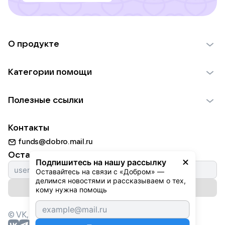
О продукте
О проекте VK Добро
Категории помощи
Отчеты VK Добро
Детям
Использование материалов
Полезные ссылки
Взрослым
Обратная связь
Найти фонд
Пожилым
Контакты
Для НКО
Волонтеры
Животным
funds@dobro.mail.ru
Партнерам
Добрый день
Оставайтесь с нами
Природе
Подпишитесь на нашу рассылку
Истории
Оставайтесь на связи с «Добром» — 
Культуре
делимся новостями и рассказываем о тех, 
Автоплатежи
Подписаться на рассылку
Фондам
кому нужна помощь
© VK,
2026
г. Все права защищены.