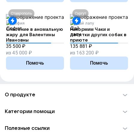
Ставрополь
Сургут
София
Дай лапу
Спасение в аномальную
Накормим Чаки и
жару для Валентины
десятки других собак в
Ивановны
приюте
35 500
₽
135 881
₽
из
45 000
₽
из
163 200
₽
Помочь
Помочь
О продукте
О проекте VK Добро
Категории помощи
Отчеты VK Добро
Детям
Использование материалов
Полезные ссылки
Взрослым