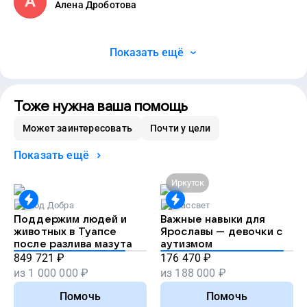
Алена Дроботова
Показать ещё
Тоже нужна ваша помощь
Может заинтересовать
Почти у цели
Показать ещё
Иркутск
Код Добра
Рассвет
Поддержим людей и
Важные навыки для
животных в Туапсе
Ярославы — девочки с
после разлива мазута
аутизмом
849 721
₽
176 470
₽
из
1 000 000
₽
из
188 000
₽
Помочь
Помочь