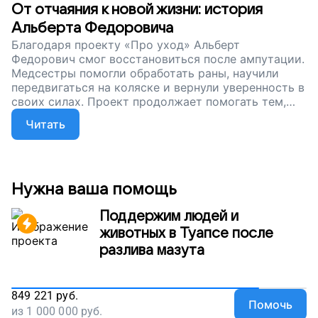
От отчаяния к новой жизни: история
Альберта Федоровича
Благодаря проекту «Про уход» Альберт
Федорович смог восстановиться после ампутации.
Медсестры помогли обработать раны, научили
передвигаться на коляске и вернули уверенность в
своих силах. Проект продолжает помогать тем,
кто столкнулся с тяжелыми испытаниями — пусть
Читать
эта работа продолжается!
Нужна ваша помощь
Поддержим людей и
животных в Туапсе после
разлива мазута
849 221
руб.
Помочь
из
1 000 000
руб.