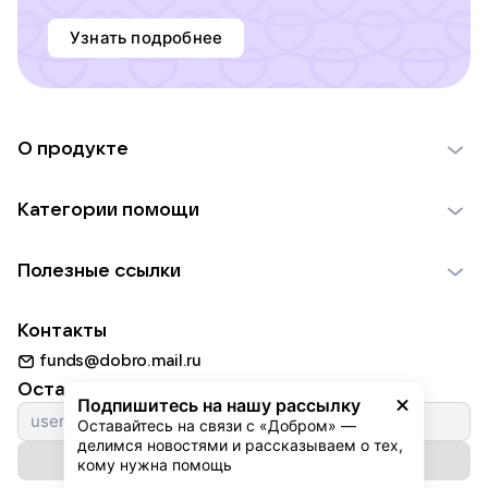
Узнать подробнее
О продукте
О проекте VK Добро
Категории помощи
Отчеты VK Добро
Детям
Использование материалов
Полезные ссылки
Взрослым
Обратная связь
Найти фонд
Пожилым
Контакты
Для НКО
Волонтеры
Животным
funds@dobro.mail.ru
Партнерам
Добрый день
Оставайтесь с нами
Природе
Подпишитесь на нашу рассылку
Истории
Оставайтесь на связи с «Добром» — 
Культуре
делимся новостями и рассказываем о тех, 
Автоплатежи
Подписаться на рассылку
Фондам
кому нужна помощь