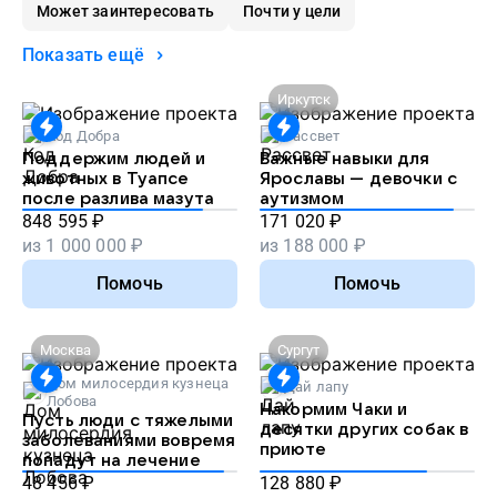
Может заинтересовать
Почти у цели
Показать ещё
Иркутск
Код Добра
Рассвет
Поддержим людей и
Важные навыки для
животных в Туапсе
Ярославы — девочки с
после разлива мазута
аутизмом
848 595
₽
171 020
₽
из
1 000 000
₽
из
188 000
₽
Помочь
Помочь
Москва
Сургут
Дом милосердия кузнеца
Дай лапу
Лобова
Накормим Чаки и
Пусть люди с тяжелыми
десятки других собак в
заболеваниями вовремя
приюте
попадут на лечение
48 456
₽
128 880
₽