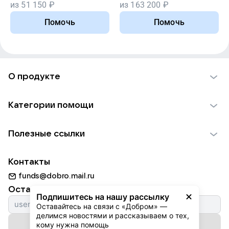
из
51 150
₽
из
163 200
₽
Помочь
Помочь
О продукте
О проекте VK Добро
Категории помощи
Отчеты VK Добро
Детям
Использование материалов
Полезные ссылки
Взрослым
Обратная связь
Найти фонд
Пожилым
Контакты
Для НКО
Волонтеры
Животным
funds@dobro.mail.ru
Партнерам
Добрый день
Оставайтесь с нами
Природе
Подпишитесь на нашу рассылку
Истории
Оставайтесь на связи с «Добром» — 
Культуре
делимся новостями и рассказываем о тех, 
Автоплатежи
Подписаться на рассылку
Фондам
кому нужна помощь