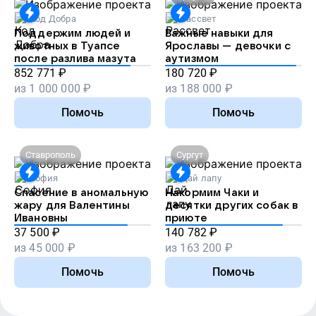
Код Добра
Рассвет
Поддержим людей и
Важные навыки для
животных в Туапсе
Ярославы — девочки с
после разлива мазута
аутизмом
852 771
₽
180 720
₽
из
1 000 000
₽
из
188 000
₽
Помочь
Помочь
Ставрополь
Сургут
София
Дай лапу
Спасение в аномальную
Накормим Чаки и
жару для Валентины
десятки других собак в
Ивановны
приюте
37 500
₽
140 782
₽
из
45 000
₽
из
163 200
₽
Помочь
Помочь