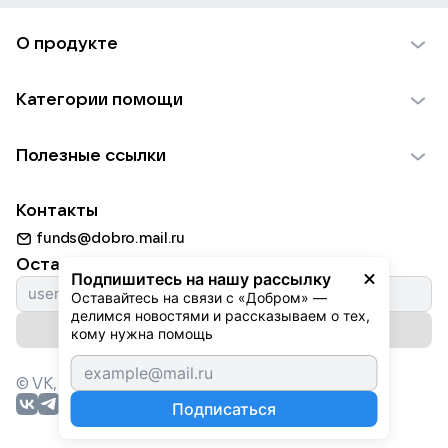
О продукте
О проекте VK Добро
Категории помощи
Отчеты VK Добро
Детям
Использование материалов
Полезные ссылки
Взрослым
Обратная связь
Найти фонд
Пожилым
Контакты
Для НКО
Волонтеры
Животным
funds@dobro.mail.ru
Партнерам
Добрый день
Оставайтесь с нами
Природе
Подпишитесь на нашу рассылку
Истории
Оставайтесь на связи с «Добром» — 
Культуре
делимся новостями и рассказываем о тех, 
Автоплатежи
Подписаться на рассылку
Фондам
кому нужна помощь
© VK,
2026
г. Все права защищены.
Подписаться