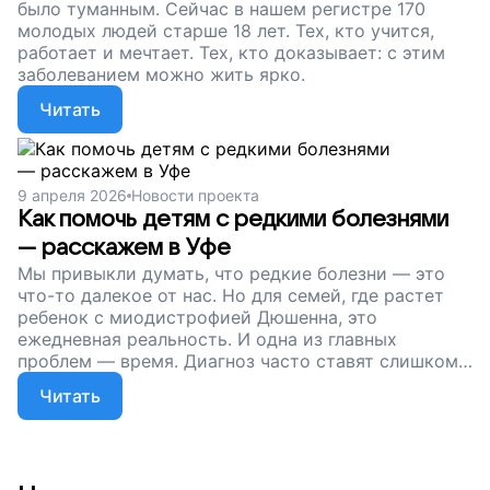
было туманным. Сейчас в нашем регистре 170
молодых людей старше 18 лет. Тех, кто учится,
работает и мечтает. Тех, кто доказывает: с этим
заболеванием можно жить ярко.
Читать
9 апреля 2026
Новости проекта
Как помочь детям с редкими болезнями
— расскажем в Уфе
Мы привыкли думать, что редкие болезни — это
что-то далекое от нас. Но для семей, где растет
ребенок с миодистрофией Дюшенна, это
ежедневная реальность. И одна из главных
проблем — время. Диагноз часто ставят слишком
поздно, когда мышцы уже начинают слабеть. А чем
Читать
раньше начать лечение, тем дольше ребенок
сможет ходить, дышать и просто жить.