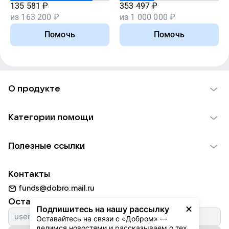
135 581
₽
353 497
₽
из
163 200
₽
из
1 000 000
₽
Помочь
Помочь
О продукте
О проекте VK Добро
Категории помощи
Отчеты VK Добро
Детям
Использование материалов
Полезные ссылки
Взрослым
Обратная связь
Найти фонд
Пожилым
Контакты
Для НКО
Волонтеры
Животным
funds@dobro.mail.ru
Партнерам
Добрый день
Оставайтесь с нами
Природе
Подпишитесь на нашу рассылку
Истории
Оставайтесь на связи с «Добром» — 
Культуре
делимся новостями и рассказываем о тех, 