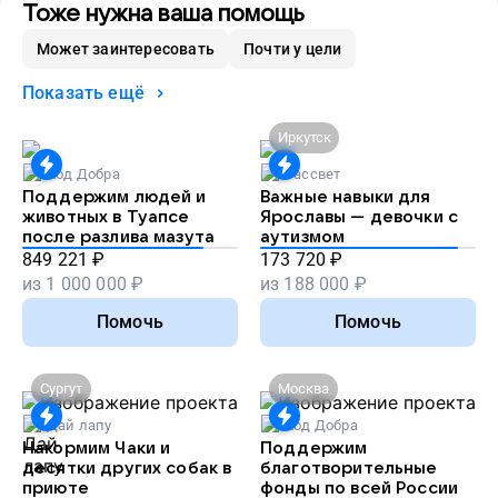
Тоже нужна ваша помощь
Может заинтересовать
Почти у цели
Показать ещё
Иркутск
Код Добра
Рассвет
Поддержим людей и
Важные навыки для
животных в Туапсе
Ярославы — девочки с
после разлива мазута
аутизмом
849 221
₽
173 720
₽
из
1 000 000
₽
из
188 000
₽
Помочь
Помочь
Сургут
Москва
Дай лапу
Код Добра
Накормим Чаки и
Поддержим
десятки других собак в
благотворительные
приюте
фонды по всей России