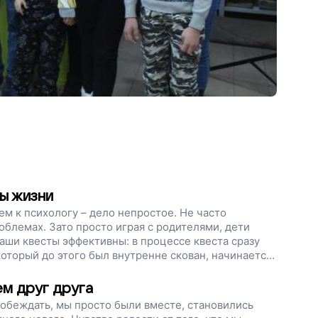
ы жизни
ем к психологу – дело непростое. Не часто
облемах. Зато просто играя с родителями, дети
аши квесты эффективны: в процессе квеста сразу
который до этого был внутренне скован, начинается
ренним миром.Давайте поможем еще большему числу
ий язык друг с другом!
ем друг друга
побеждать, мы просто были вместе, становились