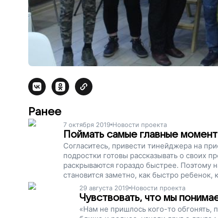
Ранее
7 октября 2019
Новости проекта
Поймать самые главные момент
Согласитесь, привести тинейджера на при
подростки готовы рассказывать о своих пр
раскрываются гораздо быстрее. Поэтому н
становится заметно, как быстро ребенок, 
радоваться и готов делиться своим внут
29 августа 2019
Новости проекта
детей и приемных родителей находить общ
Чувствовать, что мы понима
«Нам не пришлось кого-то обгонять, 