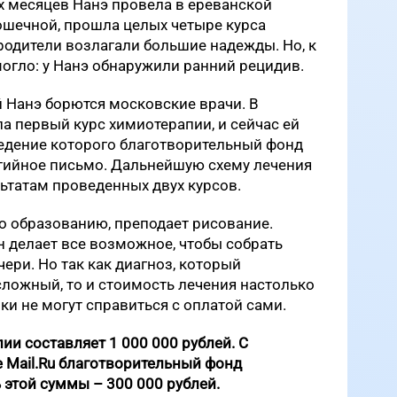
х месяцев Нанэ провела в ереванской
ошечной, прошла целых четыре курса
родители возлагали большие надежды. Но, к
огло: у Нанэ обнаружили ранний рецидив.
 Нанэ борются московские врачи. В
а первый курс химиотерапии, и сейчас ей
ведение которого благотворительный фонд
нтийное письмо. Дальнейшую схему лечения
ьтатам проведенных двух курсов.
о образованию, преподает рисование.
он делает все возможное, чтобы собрать
чери. Но так как диагноз, который
ложный, то и стоимость лечения настолько
ки не могут справиться с оплатой сами.
ии составляет 1 000 000 рублей. С
 Mail.Ru благотворительный фонд
 этой суммы – 300 000 рублей.