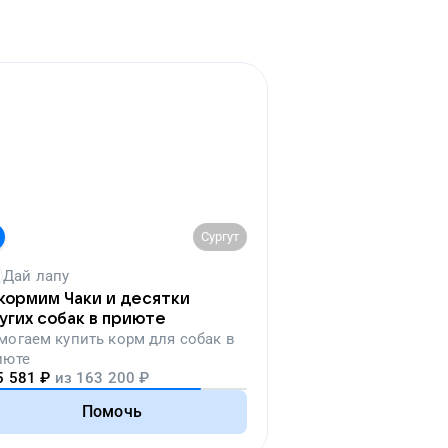
Сургут
Дай лапу
кормим Чаки и десятки
угих собак в приюте
могаем
купить корм для собак в
июте
5 581
₽
из
163 200
₽
Помочь