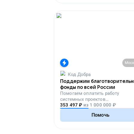
Моск
Код Добра
Поддержим благотворитель
фонды по всей России
Помогаем
оплатить работу
системных проектов
353 497
₽
из
1 000 000
₽
благотворительных организаций
Помочь