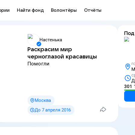
ории
Найти фонд
Волонтёры
Отчёты
Под
Настенька
Раскрасим мир
черноглазой красавицы
Помогли
г
М
с
Д
301 
Москва
До 7 апреля 2016