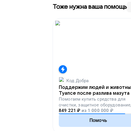
Тоже нужна ваша помощь
Код Добра
Поддержим людей и животны
Туапсе после разлива мазута
Помогаем
купить средства для
очистки, защитное оборудование
849 221
₽
из
1 000 000
₽
лекарства, корм и предметы пер
необходимости
Помочь