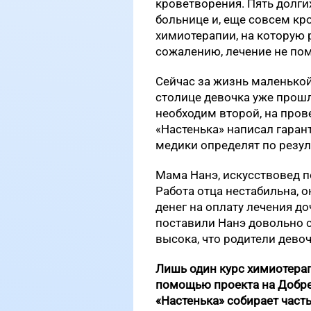
кроветворения. Пять долги
больнице и, еще совсем кр
химиотерапии, на которую 
сожалению, лечение не пом
Сейчас за жизнь маленькой
столице девочка уже прошл
необходим второй, на про
«Настенька» написал гара
медики определят по резул
Мама Нанэ, искусствовед п
Работа отца нестабильна, 
денег на оплату лечения до
поставили Нанэ довольно с
высока, что родители девоч
Лишь один курс химиотерап
помощью проекта на Добре
«Настенька» собирает часть