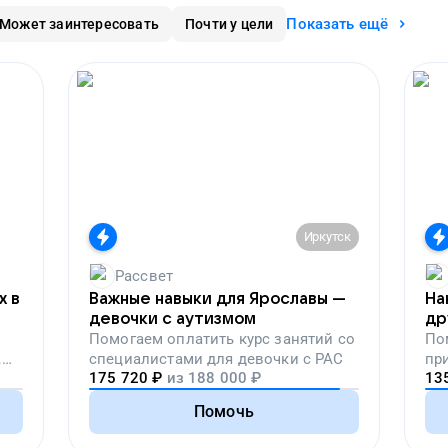
Показать ещё
Может заинтересовать
Почти у цели
Иркутск
Рассвет
х в
Важные навыки для Ярославы —
На
девочки с аутизмом
др
Помогаем
оплатить курс занятий со
По
,
специалистами для девочки с РАС
пр
175 720
₽
из
188 000
₽
13
вой
Помочь