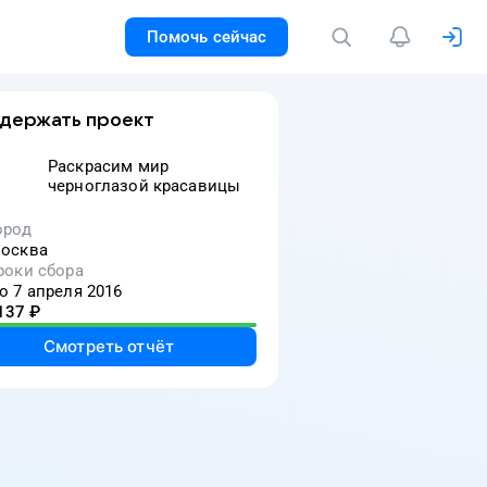
Помочь сейчас
держать проект
Раскрасим мир
черноглазой красавицы
ород
осква
роки сбора
о 7 апреля 2016
137
₽
Смотреть отчёт