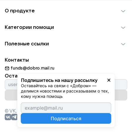
О продукте
О проекте VK Добро
Категории помощи
Отчеты VK Добро
Детям
Использование материалов
Полезные ссылки
Взрослым
Обратная связь
Найти фонд
Пожилым
Контакты
Для НКО
Волонтеры
Животным
funds@dobro.mail.ru
Партнерам
Добрый день
Оставайтесь с нами
Природе
Подпишитесь на нашу рассылку
Истории
Оставайтесь на связи с «Добром» — 
Культуре
делимся новостями и рассказываем о тех, 
Автоплатежи
Подписаться на рассылку
Фондам
кому нужна помощь
© VK,
2026
г. Все права защищены.
Подписаться