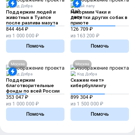
Код Добра
Дай лапу
Поддержим людей и
Накормим Чаки и
животных в Туапсе
десятки других собак в
после разлива мазута
приюте
844 464
₽
126 709
₽
из
1 000 000
₽
из
163 200
₽
Помочь
Помочь
Москва
Москва
Код Добра
Код Добра
Поддержим
Скажем «нет»
благотворительные
кибербуллингу
фонды по всей России
353 047
₽
899 304
₽
из
1 000 000
₽
из
1 500 000
₽
Помочь
Помочь