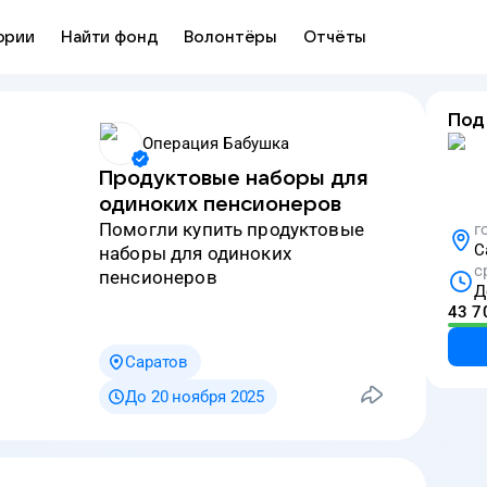
ории
Найти фонд
Волонтёры
Отчёты
Под
Операция Бабушка
Продуктовые наборы для
одиноких пенсионеров
Помогли купить продуктовые
г
С
наборы для одиноких
с
пенсионеров
Д
43 7
Саратов
До 20 ноября 2025