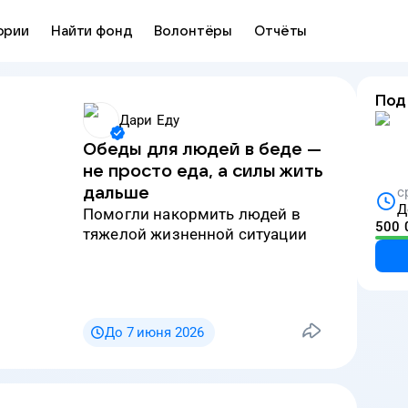
ории
Найти фонд
Волонтёры
Отчёты
Под
Дари Еду
Обеды для людей в беде —
не просто еда, а силы жить
дальше
с
Д
Помогли накормить людей в
500 
тяжелой жизненной ситуации
До 7 июня 2026