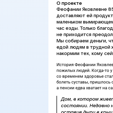
О проекте
Феофании Яковлевне 85
доставляют ей продукт
маленьком вымирающем 
час езды. Только благ
не приходится преодол
Мы собираем деньги, ч
едой людям в трудной 
накормим тех, кому сей
История Феофании Яковлев
пожилых людей. Когда-то у
со временем здоровье стал
болеть суставы, пришлось 
а пенсии едва хватает на с
Дом, в котором живе
состоянии. Недавно н
оставив дыру в крыш