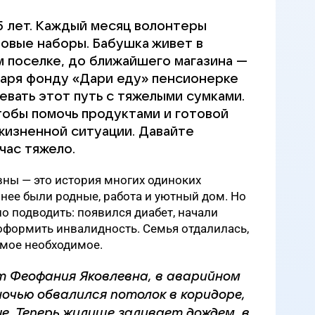
 лет. Каждый месяц волонтеры
овые наборы. Бабушка живет в
поселке, до ближайшего магазина —
одаря фонду «Дари еду» пенсионерке
евать этот путь с тяжелыми сумками.
тобы помочь продуктами и готовой
жизненной ситуации. Давайте
час тяжело.
ны — это история многих одиноких
 нее были родные, работа и уютный дом. Но
о подводить: появился диабет, начали
оформить инвалидность. Семья отдалилась,
амое необходимое.
т Феофания Яковлевна, в аварийном
очью обвалился потолок в коридоре,
е. Теперь жилище заливает дождем, в