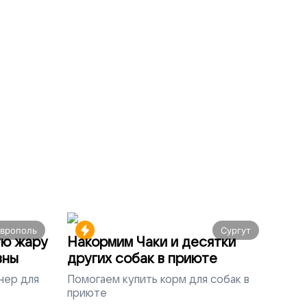
аврополь
Сургут
ую жару
Накормим Чаки и десятки
вны
других собак в приюте
нер для
Помогаем
купить корм для собак в
приюте