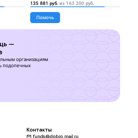
135 881
руб.
из
163 200
руб.
Помочь
щь —
в
ельным организациям
ь подопечных
Контакты
funds@dobro.mail.ru