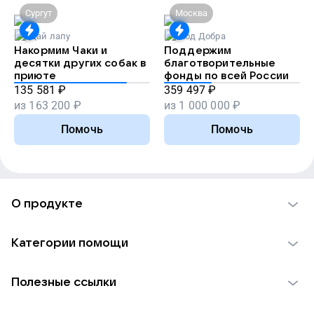
Сургут
Москва
Дай лапу
Код Добра
Накормим Чаки и
Поддержим
десятки других собак в
благотворительные
приюте
фонды по всей России
135 581
₽
359 497
₽
из
163 200
₽
из
1 000 000
₽
Помочь
Помочь
О продукте
О проекте VK Добро
Категории помощи
Отчеты VK Добро
Детям
Использование материалов
Полезные ссылки
Взрослым
Обратная связь
Найти фонд