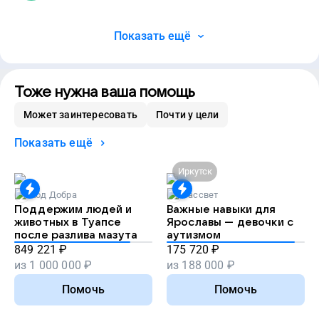
Показать ещё
Тоже нужна ваша помощь
Может заинтересовать
Почти у цели
Показать ещё
Иркутск
Код Добра
Рассвет
Поддержим людей и
Важные навыки для
животных в Туапсе
Ярославы — девочки с
после разлива мазута
аутизмом
849 221
₽
175 720
₽
из
1 000 000
₽
из
188 000
₽
Помочь
Помочь