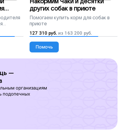
ми
Накормим Чаки и десятки
мя
других собак в приюте
 водителя
Помогаем
купить корм для собак в
ля
приюте
людей
127 310
руб.
из
163 200
руб.
Помочь
щь —
в
ельным организациям
ь подопечных