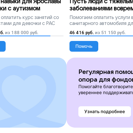
навыки для Ярославы
Пусть люди с тяжелы
ки с аутизмом
заболеваниями вовре
попадут на лечение
оплатить курс занятий со
Помогаем
оплатить услуги
тами для девочки с РАС
санитарного автомобиля д
перевозки тяжелобольных 
б.
из
188 000
руб.
46 416
руб.
из
51 150
руб.
Помочь
Регулярная помо
опора для фондо
Помогайте благотворит
увереннее поддерживат
Узнать подробнее