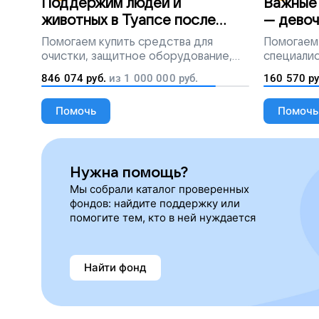
Поддержим людей и
Важные 
животных в Туапсе после
— девоч
разлива мазута
Помогаем
купить средства для
Помогаем
очистки, защитное оборудование,
специалис
лекарства, корм и предметы первой
846 074
руб.
из
1 000 000
руб.
160 570
ру
необходимости
Помочь
Помочь
Нужна помощь?
Мы собрали каталог проверенных
фондов: найдите поддержку или
помогите тем, кто в ней нуждается
Найти фонд