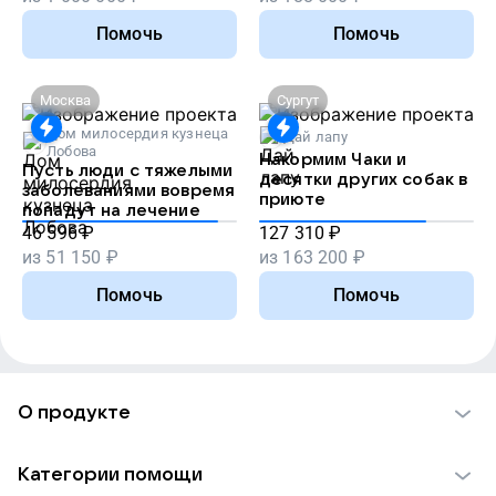
Помочь
Помочь
Москва
Сургут
Дом милосердия кузнеца
Дай лапу
Лобова
Накормим Чаки и
Пусть люди с тяжелыми
десятки других собак в
заболеваниями вовремя
приюте
попадут на лечение
46 596
₽
127 310
₽
из
51 150
₽
из
163 200
₽
Помочь
Помочь
О продукте
О проекте VK Добро
Категории помощи
Отчеты VK Добро