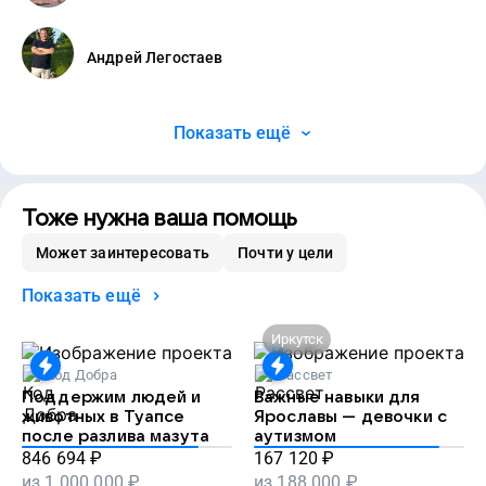
Андрей Легостаев
Показать ещё
Тоже нужна ваша помощь
Может заинтересовать
Почти у цели
Показать ещё
Иркутск
Код Добра
Рассвет
Поддержим людей и
Важные навыки для
животных в Туапсе
Ярославы — девочки с
после разлива мазута
аутизмом
846 694
₽
167 120
₽
из
1 000 000
₽
из
188 000
₽