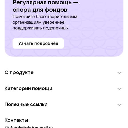
Регулярная помощь —
опора для фондов
Помогайте благотворительным
организациям увереннее
поддерживать подопечных
Узнать подробнее
О продукте
О проекте VK Добро
Категории помощи
Отчеты VK Добро
Детям
Использование материалов
Полезные ссылки
Взрослым
Обратная связь
Найти фонд
Пожилым
Контакты
Для НКО
Волонтеры
Животным