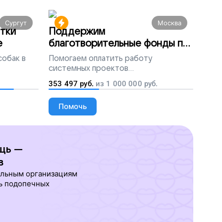
Сургут
Москва
тки
Поддержим
е
благотворительные фонды по
всей России
собак в
Помогаем
оплатить работу
системных проектов
благотворительных организаций
353 497
руб.
из
1 000 000
руб.
Помочь
щь —
в
ельным организациям
ь подопечных