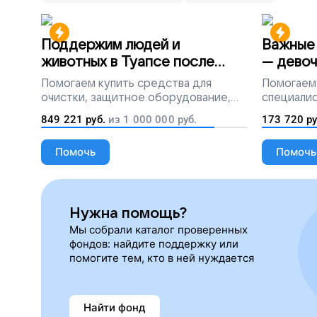
Поддержим людей и
Важные 
животных в Туапсе после
— девоч
разлива мазута
Помогаем
купить средства для
Помогаем
очистки, защитное оборудование,
специалис
лекарства, корм и предметы первой
849 221
руб.
из
1 000 000
руб.
173 720
ру
необходимости
Помочь
Помочь
Нужна помощь?
Мы собрали каталог проверенных
фондов: найдите поддержку или
помогите тем, кто в ней нуждается
Найти фонд