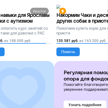
Иркутск
навыки для Ярославы
Накормим Чаки и деся
ки с аутизмом
других собак в приют
оплатить курс занятий со
Помогаем
купить корм для 
тами для девочки с РАС
приюте
б.
из
188 000
руб.
135 581
руб.
из
163 200
руб.
Помочь
Регулярная помо
опора для фондо
Помогайте благотворит
увереннее поддерживат
Узнать подробнее