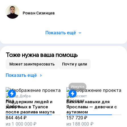
Роман Сизинцев
Показать ещё
Тоже нужна ваша помощь
Может заинтересовать
Почти у цели
Показать ещё
Иркутск
Код Добра
Рассвет
Поддержим людей и
Важные навыки для
животных в Туапсе
Ярославы — девочки с
после разлива мазута
аутизмом
844 464
₽
157 720
₽
из
1 000 000
₽
из
188 000
₽