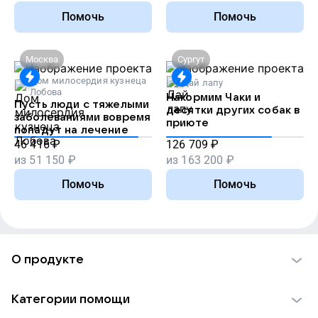
Помочь
Помочь
Москва
Сургут
Дом милосердия кузнеца
Дай лапу
Лобова
Накормим Чаки и
Пусть люди с тяжелыми
десятки других собак в
заболеваниями вовремя
приюте
попадут на лечение
46 416
₽
126 709
₽
из
51 150
₽
из
163 200
₽
Помочь
Помочь
О продукте
О проекте VK Добро
Категории помощи
Отчеты VK Добро