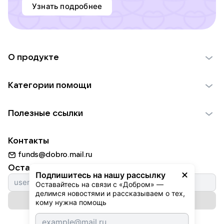
Узнать подробнее
О продукте
О проекте VK Добро
Категории помощи
Отчеты VK Добро
Детям
Использование материалов
Полезные ссылки
Взрослым
Обратная связь
Найти фонд
Пожилым
Контакты
Для НКО
Волонтеры
Животным
funds@dobro.mail.ru
Партнерам
Добрый день
Оставайтесь с нами
Природе
Подпишитесь на нашу рассылку
Истории
Оставайтесь на связи с «Добром» — 
Культуре
делимся новостями и рассказываем о тех, 
Автоплатежи
Подписаться на рассылку
Фондам
кому нужна помощь