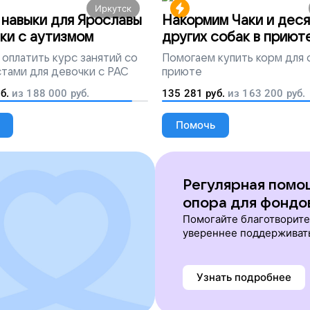
Иркутск
навыки для Ярославы
Накормим Чаки и деся
ки с аутизмом
других собак в приют
оплатить курс занятий со
Помогаем
купить корм для 
тами для девочки с РАС
приюте
б.
из
188 000
руб.
135 281
руб.
из
163 200
руб.
Помочь
Регулярная помо
опора для фондо
Помогайте благотворит
увереннее поддерживат
Узнать подробнее