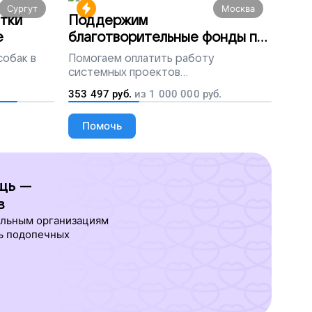
Сургут
Москва
тки
Поддержим
е
благотворительные фонды по
всей России
собак в
Помогаем
оплатить работу
системных проектов
благотворительных организаций
353 497
руб.
из
1 000 000
руб.
Помочь
щь —
в
ельным организациям
ь подопечных