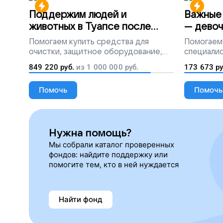
Поддержим людей и
Важные 
животных в Туапсе после
— девоч
разлива мазута
Помогаем
купить средства для
Помогаем
очистки, защитное оборудование,
специалис
лекарства, корм и предметы первой
849 220
руб.
из
1 000 000
руб.
173 673
ру
необходимости
Помочь
Помочь
Нужна помощь?
Мы собрали каталог проверенных
фондов: найдите поддержку или
помогите тем, кто в ней нуждается
Найти фонд