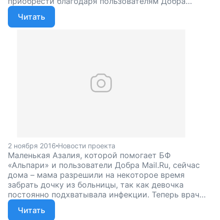
приобрести благодаря пользователям Добра
Mail.Ru. Спасибо всем, кто помогает малышке!
Читать
2 ноября 2016
Новости проекта
Маленькая Азалия, которой помогает БФ
«Альпари» и пользователи Добра Mail.Ru, сейчас
дома – мама разрешили на некоторое время
забрать дочку из больницы, так как девочка
постоянно подхватывала инфекции. Теперь врач
приходит к Азалии домой и выписывает
Читать
множество лекарств. Скоро хирург еще раз