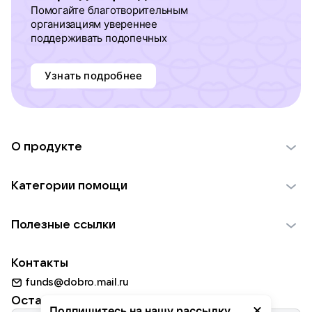
Помогайте благотворительным
организациям увереннее
поддерживать подопечных
Узнать подробнее
О продукте
О проекте VK Добро
Категории помощи
Отчеты VK Добро
Детям
Использование материалов
Полезные ссылки
Взрослым
Обратная связь
Найти фонд
Пожилым
Контакты
Для НКО
Волонтеры
Животным
funds@dobro.mail.ru
Партнерам
Добрый день
Оставайтесь с нами
Природе
Подпишитесь на нашу рассылку