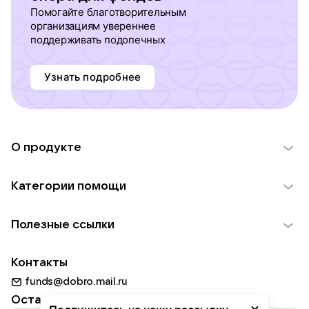
Помогайте благотворительным
организациям увереннее
поддерживать подопечных
Узнать подробнее
О продукте
О проекте VK Добро
Категории помощи
Отчеты VK Добро
Детям
Использование материалов
Полезные ссылки
Взрослым
Обратная связь
Найти фонд
Пожилым
Контакты
Для НКО
Волонтеры
Животным
funds@dobro.mail.ru
Партнерам
Добрый день
Оставайтесь с нами
Природе