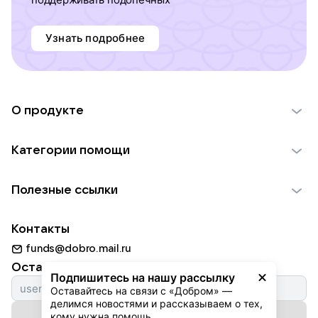
Узнать подробнее
О продукте
О проекте VK Добро
Категории помощи
Отчеты VK Добро
Детям
Использование материалов
Полезные ссылки
Взрослым
Обратная связь
Найти фонд
Пожилым
Контакты
Для НКО
Волонтеры
Животным
funds@dobro.mail.ru
Партнерам
Добрый день
Оставайтесь с нами
Природе
Подпишитесь на нашу рассылку
Истории
Оставайтесь на связи с «Добром» — 
Культуре
делимся новостями и рассказываем о тех, 
Автоплатежи
Подписаться на рассылку
Фондам
кому нужна помощь