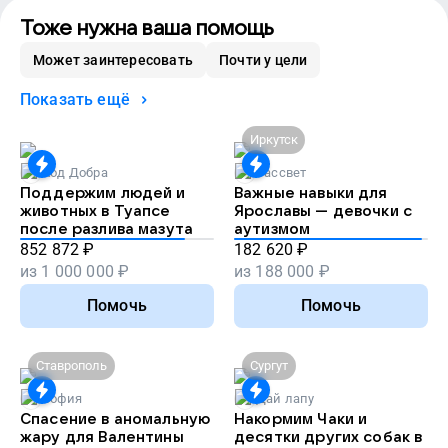
Тоже нужна ваша помощь
Может заинтересовать
Почти у цели
Показать ещё
Иркутск
Код Добра
Рассвет
Поддержим людей и
Важные навыки для
животных в Туапсе
Ярославы — девочки с
после разлива мазута
аутизмом
852 872
₽
182 620
₽
из
1 000 000
₽
из
188 000
₽
Помочь
Помочь
Ставрополь
Сургут
София
Дай лапу
Спасение в аномальную
Накормим Чаки и
жару для Валентины
десятки других собак в