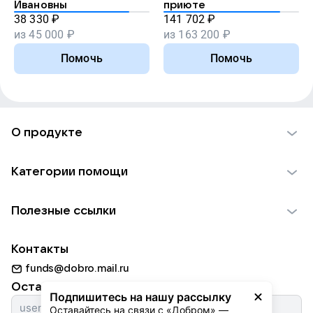
Ивановны
приюте
38 330
₽
141 702
₽
из
45 000
₽
из
163 200
₽
Помочь
Помочь
О продукте
О проекте VK Добро
Категории помощи
Отчеты VK Добро
Детям
Использование материалов
Полезные ссылки
Взрослым
Обратная связь
Найти фонд
Пожилым
Контакты
Для НКО
Волонтеры
Животным
funds@dobro.mail.ru
Партнерам
Добрый день
Оставайтесь с нами
Природе
Подпишитесь на нашу рассылку
Истории
Оставайтесь на связи с «Добром» — 
Культуре