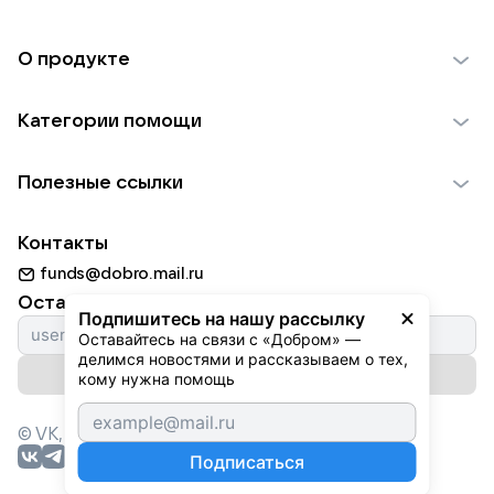
О продукте
О проекте VK Добро
Категории помощи
Отчеты VK Добро
Детям
Использование материалов
Полезные ссылки
Взрослым
Обратная связь
Найти фонд
Пожилым
Контакты
Для НКО
Волонтеры
Животным
funds@dobro.mail.ru
Партнерам
Добрый день
Оставайтесь с нами
Природе
Подпишитесь на нашу рассылку
Истории
Оставайтесь на связи с «Добром» — 
Культуре
делимся новостями и рассказываем о тех, 
Автоплатежи
Подписаться на рассылку
Фондам
кому нужна помощь
© VK,
2026
г. Все права защищены.
Подписаться