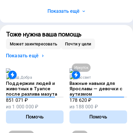
Показать ещё
Тоже нужна ваша помощь
Может заинтересовать
Почти у цели
Показать ещё
Иркутск
Код Добра
Рассвет
Поддержим людей и
Важные навыки для
животных в Туапсе
Ярославы — девочки с
после разлива мазута
аутизмом
851 071
₽
178 620
₽
из
1 000 000
₽
из
188 000
₽
Помочь
Помочь