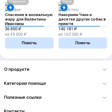
Ставрополь
Сургут
София
Дай лапу
Спасение в аномальную
Накормим Чаки и
жару для Валентины
десятки других собак в
Ивановны
приюте
36 800
₽
140 181
₽
из
45 000
₽
из
163 200
₽
Помочь
Помочь
О продукте
О проекте VK Добро
Категории помощи
Отчеты VK Добро
Детям
Использование материалов
Полезные ссылки
Взрослым
Обратная связь
Найти фонд
Пожилым
Контакты
Для НКО