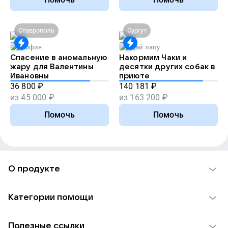
Ставрополь
Сургут
София
Дай лапу
Спасение в аномальную
Накормим Чаки и
жару для Валентины
десятки других собак в
Ивановны
приюте
36 800
₽
140 181
₽
из
45 000
₽
из
163 200
₽
Помочь
Помочь
О продукте
О проекте VK Добро
Категории помощи
Отчеты VK Добро
Детям
Использование материалов
Полезные ссылки