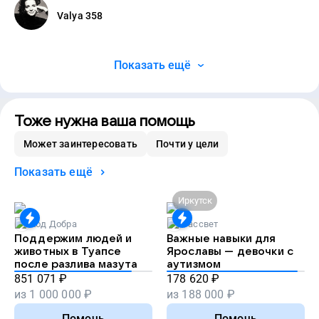
Valya 358
Показать ещё
Тоже нужна ваша помощь
Может заинтересовать
Почти у цели
Показать ещё
Иркутск
Код Добра
Рассвет
Поддержим людей и
Важные навыки для
животных в Туапсе
Ярославы — девочки с
после разлива мазута
аутизмом
851 071
₽
178 620
₽
из
1 000 000
₽
из
188 000
₽
Помочь
Помочь