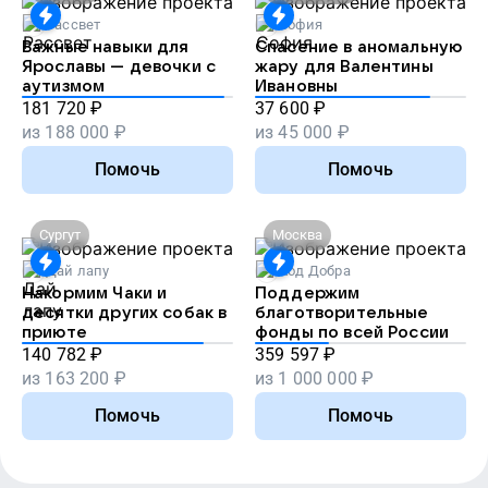
Рассвет
София
Важные навыки для
Спасение в аномальную
Ярославы — девочки с
жару для Валентины
аутизмом
Ивановны
181 720
₽
37 600
₽
из
188 000
₽
из
45 000
₽
Помочь
Помочь
Сургут
Москва
Дай лапу
Код Добра
Накормим Чаки и
Поддержим
десятки других собак в
благотворительные
приюте
фонды по всей России
140 782
₽
359 597
₽
из
163 200
₽
из
1 000 000
₽
Помочь
Помочь