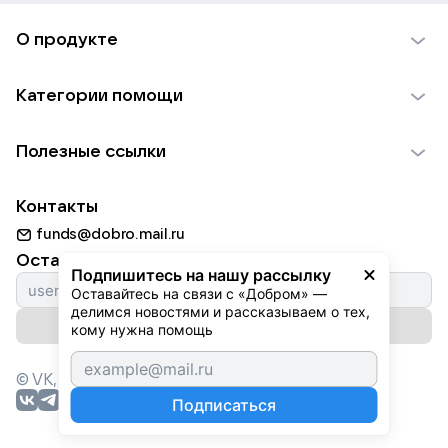
О продукте
О проекте VK Добро
Категории помощи
Отчеты VK Добро
Детям
Использование материалов
Полезные ссылки
Взрослым
Обратная связь
Найти фонд
Пожилым
Контакты
Для НКО
Волонтеры
Животным
funds@dobro.mail.ru
Партнерам
Добрый день
Оставайтесь с нами
Природе
Подпишитесь на нашу рассылку
Истории
Оставайтесь на связи с «Добром» — 
Культуре
делимся новостями и рассказываем о тех, 
Автоплатежи
Подписаться на рассылку
Фондам
кому нужна помощь
© VK,
2026
г. Все права защищены.
Подписаться