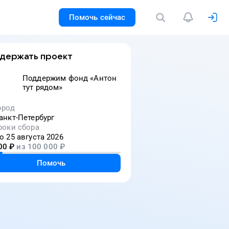
Помочь сейчас
держать проект
Поддержим фонд «Антон
тут рядом»
ород
анкт-Петербург
роки сбора
о 25 августа 2026
00
₽
из
100 000
₽
Помочь