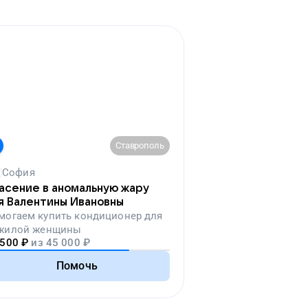
Ставрополь
София
асение в аномальную жару
я Валентины Ивановны
могаем
купить кондиционер для
жилой женщины
 500
₽
из
45 000
₽
Помочь