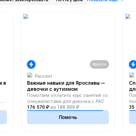
Иркутск
Рассвет
х в
Важные навыки для Ярославы —
Сп
девочки с аутизмом
дл
Помогаем
оплатить курс занятий со
По
,
специалистами для девочки с РАС
по
176 570
₽
из
188 000
₽
35
вой
Помочь