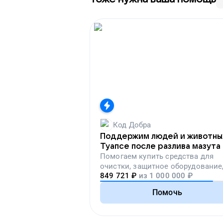
Код Добра
Поддержим людей и животны
Туапсе после разлива мазута
Помогаем
купить средства для
очистки, защитное оборудование
849 721
₽
из
1 000 000
₽
лекарства, корм и предметы пер
необходимости
Помочь