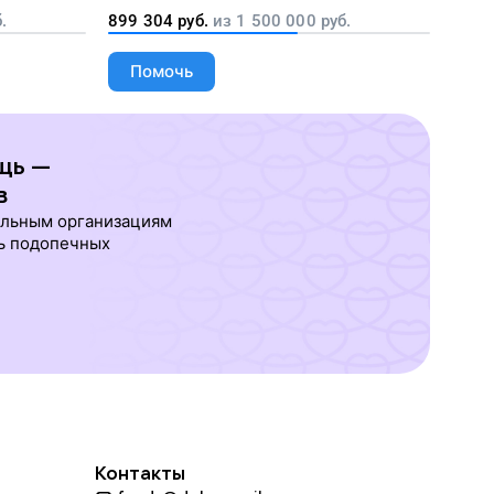
сети
заций
.
899 304
руб.
из
1 500 000
руб.
Помочь
щь —
в
ельным организациям
ь подопечных
Контакты