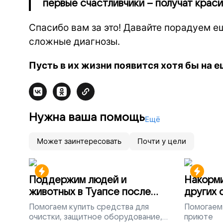
первые счастливчики – получат краси
Спасибо вам за это! Давайте порадуем е
сложные диагнозы.
Пусть в их жизни появится хотя бы на 
Нужна ваша помощь
Ещё
Может заинтересовать
Почти у цели
Поддержим людей и
Накорми
животных в Туапсе после
других 
разлива мазута
Помогаем
купить средства для
Помогаем
очистки, защитное оборудование,
приюте