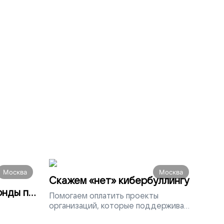
Москва
Москва
Скажем «нет» кибербуллингу
онды по
Помогаем
оплатить проекты
организаций, которые поддерживают
людей, столкнувшихся с травлей в