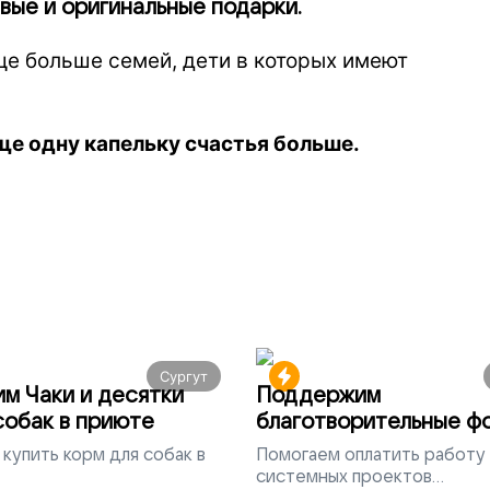
вые и оригинальные подарки.
ще больше семей, дети в которых имеют
еще одну капельку счастья больше.
Сургут
м Чаки и десятки
Поддержим
собак в приюте
благотворительные ф
всей России
купить корм для собак в
Помогаем
оплатить работу
системных проектов