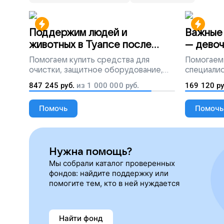
Поддержим людей и
Важные 
животных в Туапсе после
— девоч
разлива мазута
Помогаем
купить средства для
Помогаем
очистки, защитное оборудование,
специалис
лекарства, корм и предметы первой
847 245
руб.
из
1 000 000
руб.
169 120
ру
необходимости
Помочь
Помочь
Нужна помощь?
Мы собрали каталог проверенных
фондов: найдите поддержку или
помогите тем, кто в ней нуждается
Найти фонд