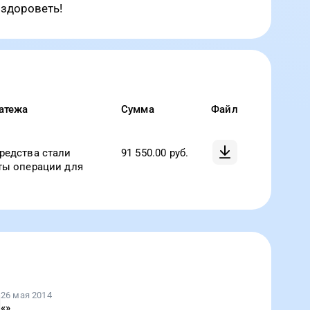
здороветь!
атежа
Сумма
Файл
редства стали
91 550.00
руб.
ты операции для
26 мая 2014
«
»