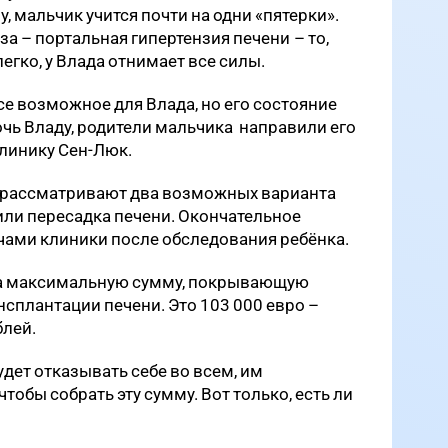
, мальчик учится почти на одни «пятерки».
за – портальная гипертензия печени – то,
егко, у Влада отнимает все силы.
се возможное для Влада, но его состояние
чь Владу, родители мальчика направили его
клинику Сен-Люк.
и рассматривают два возможных варианта
или пересадка печени. Окончательное
чами клиники после обследования ребёнка.
на максимальную сумму, покрывающую
нсплантации печени. Это 103 000 евро –
блей.
дет отказывать себе во всем, им
чтобы собрать эту сумму. Вот только, есть ли