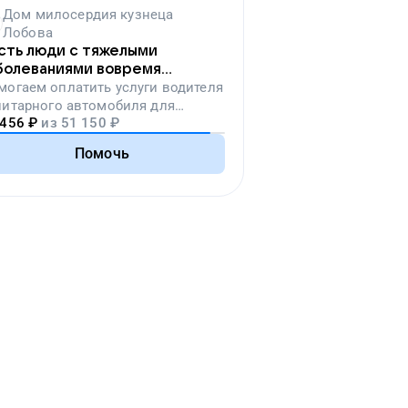
Дом милосердия кузнеца
Лобова
сть люди с тяжелыми
болеваниями вовремя
падут на лечение
могаем
оплатить услуги водителя
нитарного автомобиля для
 456
₽
из
51 150
₽
ревозки тяжелобольных людей
Помочь