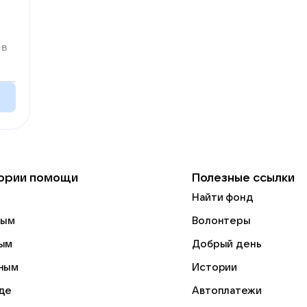
 в
ории помощи
Полезные ссылки
Найти фонд
лым
Волонтеры
ым
Добрый день
ным
Истории
де
Автоплатежи