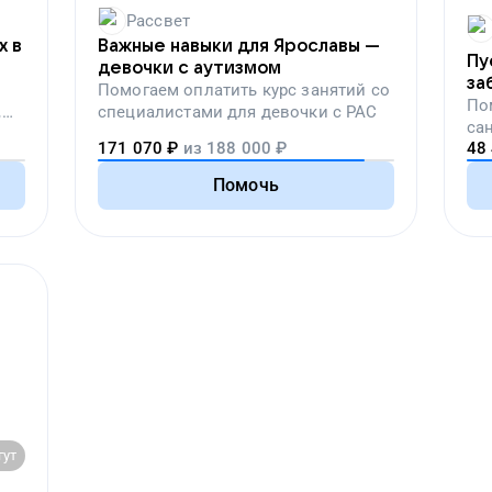
Рассвет
х в
Важные навыки для Ярославы —
Пу
девочки с аутизмом
за
Помогаем
оплатить курс занятий со
по
По
,
специалистами для девочки с РАС
са
вой
171 070
₽
из
188 000
₽
48
пе
Помочь
гут