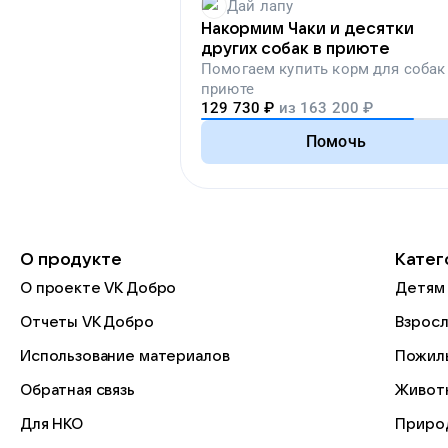
Дай лапу
Накормим Чаки и десятки
других собак в приюте
Помогаем
купить корм для собак
приюте
129 730
₽
из
163 200
₽
Помочь
О продукте
Катег
О проекте VK Добро
Детям
Отчеты VK Добро
Взрос
Использование материалов
Пожил
Обратная связь
Живот
Для НКО
Приро