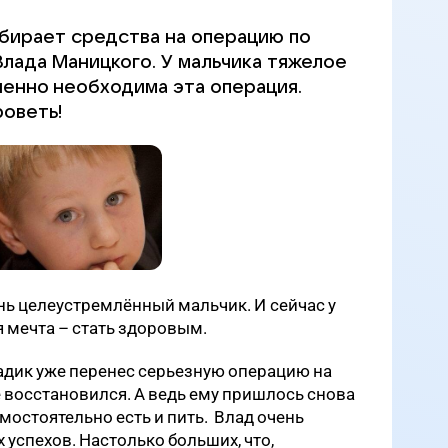
обирает средства на операцию по
Влада Маницкого. У мальчика тяжелое
ненно необходима эта операция.
оветь!
нь целеустремлённый мальчик. И сейчас у
я мечта – стать здоровым.
ладик уже перенес серьезную операцию на
е восстановился. А ведь ему пришлось снова
самостоятельно есть и пить. Влад очень
 успехов. Настолько больших, что,