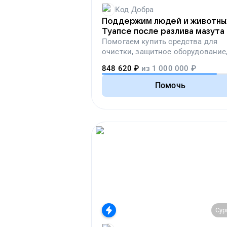
Код Добра
Поддержим людей и животны
Туапсе после разлива мазута
Помогаем
купить средства для
очистки, защитное оборудование
лекарства, корм и предметы пер
848 620
₽
из
1 000 000
₽
необходимости
Помочь
Сур