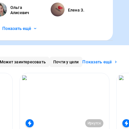
Ольга
Елена З.
Алисевич
Показать ещё
Показать ещё
Может заинтересовать
Почти у цели
Иркутск