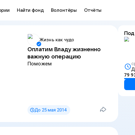
ории
Найти фонд
Волонтёры
Отчёты
Под
Жизнь как чудо
Оплатим Владу жизненно
важную операцию
Поможем
с
Д
79 9
До 25 мая 2014