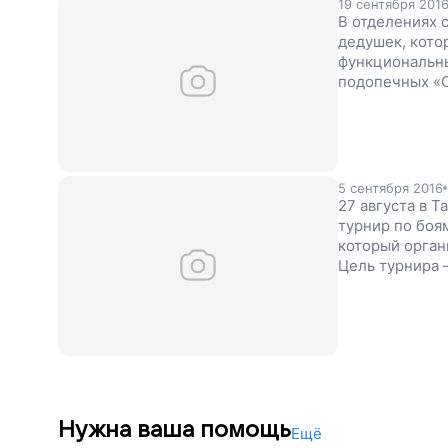
19 сентября 201
В отделениях 
дедушек, кото
функциональны
подопечных «О
историю сущес
и дедушки, на
самостоятельно
5 сентября 2016
27 августа в 
турнир по боя
который орган
Цель турнира 
дедушек из от
праздника уда
направлены в
Нужна ваша помощь
Ещё