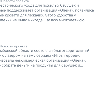
6
Новости проекта
сестринского ухода для пожилых бабушек и
рые поддерживает организация «Опека», появились
е кровати для лежачих. Этого удобства у
пеки» не было никогда – за всю многолетнюю
твования сестринского приюта. Но теперь бабушки
конец, обрели комфорт: они могут подниматься
, сидеть, отдыхать и читать.
Новости проекта
Тамбовской области состоялся благотворительный
м с лазером на тему сериала «Игры героев»,
изовала некоммерческая организация «Опека».
– собрать деньги на продукты для бабушек и
делений сестринского ухода. В итоге во время
лось собрать более 92 000 рублей, которые будут
 помощь одиноким пожилым людям.