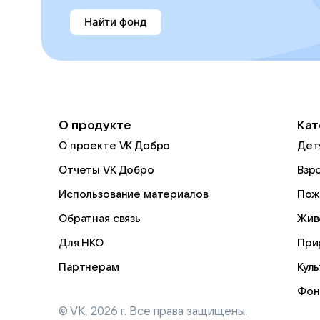
Найти фонд
О продукте
Кат
О проекте VK Добро
Дет
Отчеты VK Добро
Взр
Использование материалов
Пож
Обратная связь
Жив
Для НКО
При
Партнерам
Кул
Фон
© VK,
2026
г. Все права защищены.