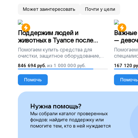
Может заинтересовать
Почти у цели
Поддержим людей и
Важные 
животных в Туапсе после
— девоч
разлива мазута
Помогаем
купить средства для
Помогаем
очистки, защитное оборудование,
специалис
лекарства, корм и предметы первой
846 694
руб.
из
1 000 000
руб.
167 120
ру
необходимости
Помочь
Помочь
Нужна помощь?
Мы собрали каталог проверенных
фондов: найдите поддержку или
помогите тем, кто в ней нуждается