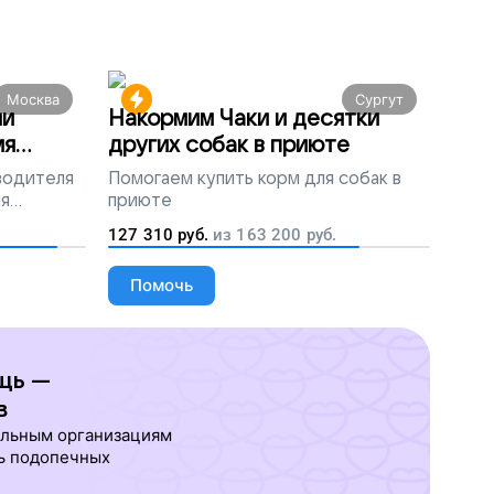
Москва
Сургут
ми
Накормим Чаки и десятки
мя
других собак в приюте
 водителя
Помогаем
купить корм для собак в
ля
приюте
людей
127 310
руб.
из
163 200
руб.
Помочь
щь —
в
ельным организациям
ь подопечных