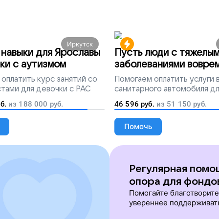
Иркутск
навыки для Ярославы
Пусть люди с тяжелы
ки с аутизмом
заболеваниями вовре
попадут на лечение
оплатить курс занятий со
Помогаем
оплатить услуги
тами для девочки с РАС
санитарного автомобиля д
перевозки тяжелобольных 
б.
из
188 000
руб.
46 596
руб.
из
51 150
руб.
Помочь
Регулярная помо
опора для фондо
Помогайте благотворит
увереннее поддерживат