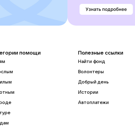
Узнать подробнее
егории помощи
Полезные ссылки
ям
Найти фонд
ослым
Волонтеры
илым
Добрый день
отным
Истории
роде
Автоплатежи
ьтуре
дам