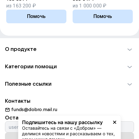
из
163 200
₽
из
1 000 000
₽
Помочь
Помочь
О продукте
О проекте VK Добро
Категории помощи
Отчеты VK Добро
Детям
Использование материалов
Полезные ссылки
Взрослым
Обратная связь
Найти фонд
Пожилым
Контакты
Для НКО
Волонтеры
Животным
funds@dobro.mail.ru
Партнерам
Добрый день
Оставайтесь с нами
Природе
Подпишитесь на нашу рассылку
Истории
Оставайтесь на связи с «Добром» — 
Культуре
делимся новостями и рассказываем о тех, 
Автоплатежи
Подписаться на рассылку
Фондам