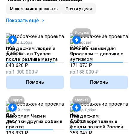
Может заинтересовать
Почти у цели
Показать ещё
Иркутск
Код Добра
Рассвет
Поддержим людей и
Важные навыки для
животных в Туапсе
Ярославы — девочки с
после разлива мазута
аутизмом
848 620
₽
171 073
₽
из
1 000 000
₽
из
188 000
₽
Помочь
Помочь
Сургут
Москва
Дай лапу
Код Добра
Накормим Чаки и
Поддержим
десятки других собак в
благотворительные
приюте
фонды по всей России
133 331
₽
353 047
₽