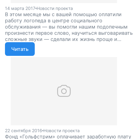
14 марта 2017
Новости проекта
В этом месяце мы с вашей помощью оплатили
работу логопеда в центре социального
обслуживания — вы помогли нашим подопечным
произнести первое слово, научиться выговаривать
сложные звуки — сделали их жизнь проще и
светлее. Но работа должна продолжаться:
Читать
помогите нашим подопечным идти вперед,
поддержите наш проект!
22 сентября 2016
Новости проекта
Фонд «Гольфстрим» оплачивает заработную плату