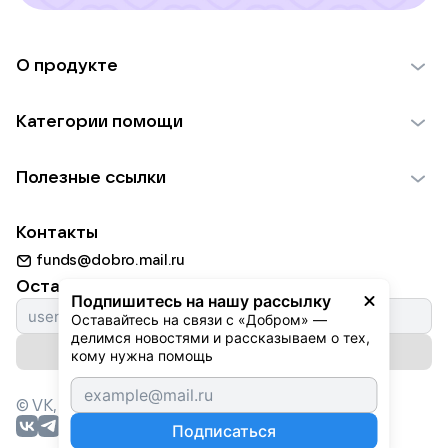
О продукте
О проекте VK Добро
Категории помощи
Отчеты VK Добро
Детям
Использование материалов
Полезные ссылки
Взрослым
Обратная связь
Найти фонд
Пожилым
Контакты
Для НКО
Волонтеры
Животным
funds@dobro.mail.ru
Партнерам
Добрый день
Оставайтесь с нами
Природе
Подпишитесь на нашу рассылку
Истории
Оставайтесь на связи с «Добром» — 
Культуре
делимся новостями и рассказываем о тех, 
Автоплатежи
Подписаться на рассылку
Фондам
кому нужна помощь
© VK,
2026
г. Все права защищены.
Подписаться