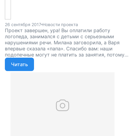
26 сентября 2017
Новости проекта
Проект завершен, ура! Вы оплатили работу
логопеда, занимался с детьми с серьезными
нарушениями речи. Милана заговорила, а Варя
впервые сказала «папа». Спасибо вам: наши
подопечные могут не платить за занятия, потому
что их оплачиваете вы. Вы помогли детям сказать
Читать
первые слова, родителям — лучше понять своих
детей. Этот вклад невозможно оценить.