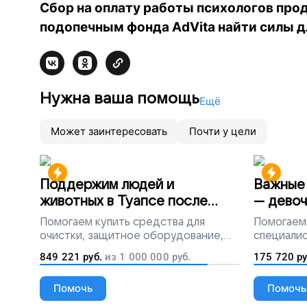
Сбор на оплату работы психологов пр
подопечным фонда
AdVita
найти силы д
Нужна ваша помощь
Ещё
Может заинтересовать
Почти у цели
Поддержим людей и
Важные 
животных в Туапсе после
— девоч
разлива мазута
Помогаем
купить средства для
Помогаем
очистки, защитное оборудование,
специалис
лекарства, корм и предметы первой
849 221
руб.
из
1 000 000
руб.
175 720
ру
необходимости
Помочь
Помочь