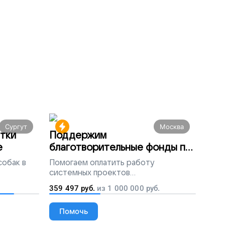
Сургут
Москва
тки
Поддержим
е
благотворительные фонды по
всей России
собак в
Помогаем
оплатить работу
системных проектов
благотворительных организаций
359 497
руб.
из
1 000 000
руб.
Помочь