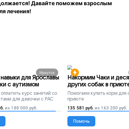
одолжается! Давайте поможем взрослым
ля лечения!
Иркутск
навыки для Ярославы
Накормим Чаки и деся
ки с аутизмом
других собак в приют
оплатить курс занятий со
Помогаем
купить корм для 
тами для девочки с РАС
приюте
б.
из
188 000
руб.
135 581
руб.
из
163 200
руб.
Помочь