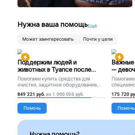
Нужна ваша помощь
Ещё
Может заинтересовать
Почти у цели
Поддержим людей и
Важные 
животных в Туапсе после
— девоч
разлива мазута
Помогаем
купить средства для
Помогаем
очистки, защитное оборудование,
специалис
лекарства, корм и предметы первой
849 221
руб.
из
1 000 000
руб.
175 720
ру
необходимости
Помочь
Помочь
Нужна помощь?