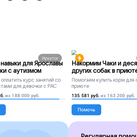
Иркутск
навыки для Ярославы
Накормим Чаки и деся
ки с аутизмом
других собак в приют
оплатить курс занятий со
Помогаем
купить корм для 
тами для девочки с РАС
приюте
б.
из
188 000
руб.
135 581
руб.
из
163 200
руб.
Помочь
Регулярная помо