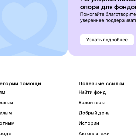
опора для фондо
Помогайте благотворит
увереннее поддерживат
Узнать подробнее
егории помощи
Полезные ссылки
ям
Найти фонд
ослым
Волонтеры
илым
Добрый день
отным
Истории
роде
Автоплатежи