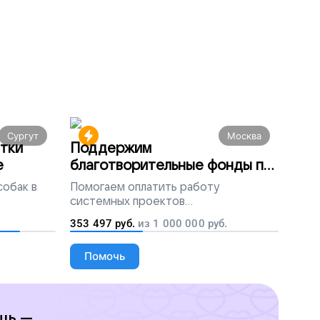
Сургут
Москва
тки
Поддержим
е
благотворительные фонды по
всей России
собак в
Помогаем
оплатить работу
системных проектов
благотворительных организаций
353 497
руб.
из
1 000 000
руб.
Помочь
щь —