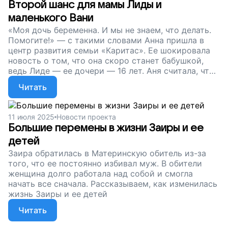
Второй шанс для мамы Лиды и
маленького Вани
«Моя дочь беременна. И мы не знаем, что делать.
Помогите!» — с такими словами Анна пришла в
центр развития семьи «Каритас». Ее шокировала
новость о том, что она скоро станет бабушкой,
ведь Лиде — ее дочери — 16 лет. Аня считала, что
девушка не справится с родительскими
Читать
обязанностями: она часто сбегала из дома и
попадала в неприятности. Рассказываем, как
молодой маме удалось взять контроль над своей
11 июля 2025
Новости проекта
жизнью
Большие перемены в жизни Заиры и ее
детей
Заира обратилась в Материнскую обитель из-за
того, что ее постоянно избивал муж. В обители
женщина долго работала над собой и смогла
начать все сначала. Рассказываем, как изменилась
жизнь Заиры и ее детей
Читать