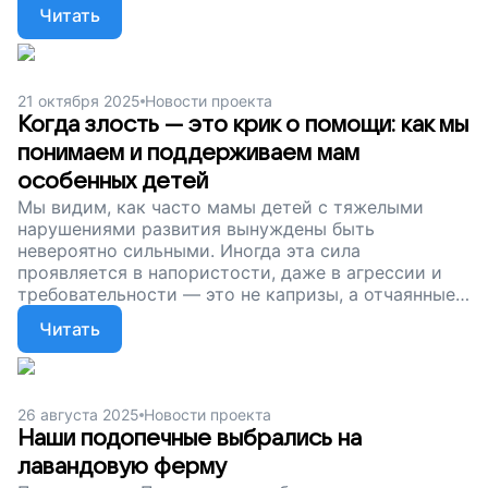
обеспечить мамам поддержку и дать им силы
Читать
продолжать.
21 октября 2025
Новости проекта
Когда злость — это крик о помощи: как мы
понимаем и поддерживаем мам
особенных детей
Мы видим, как часто мамы детей с тяжелыми
нарушениями развития вынуждены быть
невероятно сильными. Иногда эта сила
проявляется в напористости, даже в агрессии и
требовательности — это не капризы, а отчаянные
шаги, чтобы добиться необходимого для своего
Читать
ребенка. Это их способ сказать миру: «Мой
ребенок важен, и я добьюсь всего, что ему нужно!»
26 августа 2025
Новости проекта
Наши подопечные выбрались на
лавандовую ферму