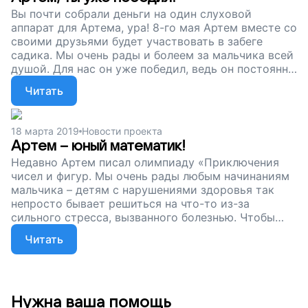
Вы почти собрали деньги на один слуховой
аппарат для Артема, ура! 8-го мая Артем вместе со
своими друзьями будет участвовать в забеге
садика. Мы очень рады и болеем за мальчика всей
душой. Для нас он уже победил, ведь он постоянно
борется с препятствиями, которые ставит болезнь.
Читать
Сейчас мы собираем деньги на слуховые аппараты
на оба уха. Помогите Артему слышать, поддержите
наш проект!
18 марта 2019
Новости проекта
Артем – юный математик!
Недавно Артем писал олимпиаду «Приключения
чисел и фигур. Мы очень рады любым начинаниям
мальчика – детям с нарушениями здоровья так
непросто бывает решиться на что-то из-за
сильного стресса, вызванного болезнью. Чтобы
Артем и впредь пробовал свои силы, искал себя и
Читать
учился, мы собираем деньги на современные
слуховые аппараты для мальчишки. Помогите
Артему обрести слух, поддержите наш проект!
Нужна ваша помощь