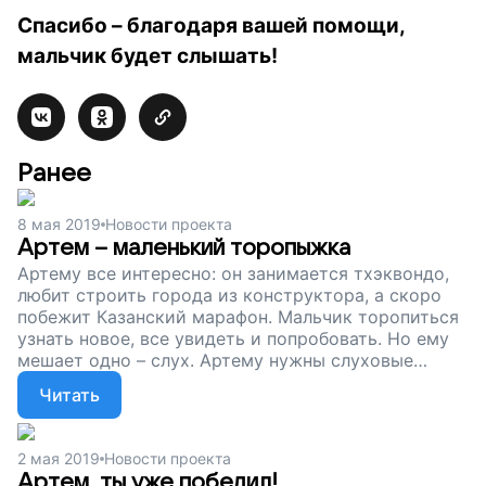
Спасибо – благодаря вашей помощи,
мальчик будет слышать!
Ранее
8 мая 2019
Новости проекта
Артем – маленький торопыжка
Артему все интересно: он занимается тхэквондо,
любит строить города из конструктора, а скоро
побежит Казанский марафон. Мальчик торопиться
узнать новое, все увидеть и попробовать. Но ему
мешает одно – слух. Артему нужны слуховые
аппараты, чтобы слышать этот мир. Сейчас мы
Читать
собираем на них деньги. Поддержите наш проект!
2 мая 2019
Новости проекта
Артем, ты уже победил!